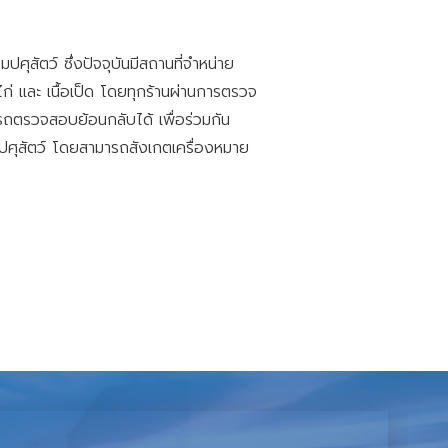
รมปศุสัตว์
ซึ่งปัจจุบันมีสถานที่จำหน่าย
อไก่ และ เนื้อเป็ด โดยทุกร้านผ่านการตรวจ
ามารถตรวจสอบย้อนกลับได้
เพื่อร่วมกัน
มปศุสัตว์ โดยสามารถสังเกตเครื่องหมาย
ious Anemia: EIA) และโครงการเฝ้าระวังโรคทริพาโนโซมา (Trypanosoma eva
มมือรณรงค์ป้องกันโรคพิษสุนัขบ้า ในพื้นที่อำเภอส่องดาว ประจำปี พ.ศ. 25