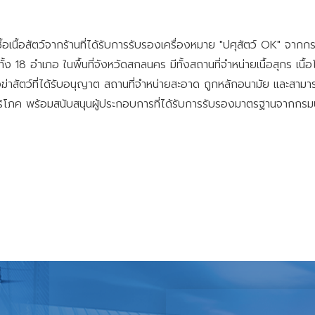
นื้อสัตว์จากร้านที่ได้รับการรับรอง
เครื่องหมาย "ปศุสัตว์ OK" จากก
ง 18 อำเภอ ในพื้นที่จังหวัดสกลนคร มีทั้งสถานที่จำหน่ายเนื้อสุกร เนื้
รงฆ่าสัตว์ที่ได้รับอนุญาต สถานที่จำหน่ายสะอาด ถูกหลักอนามัย และส
ผู้บริโภค พร้อมสนับสนุนผู้ประกอบการที่ได้รับการรับรองมาตรฐานจากกร
 ภายใต้โครงการสร้างสถานภาพปลอดโรคโลหิตจางติดเชื้อในม้า (Equine Infect
ำหรับการดำเนินการออกฉีดวัคซีนป้องกันโรคพิษสุนัขบ้า ตามโครงการความร่ว