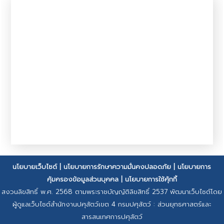
นโยบายเว็บไซต์
|
นโยบายการรักษาความมั่นคงปลอดภัย
|
นโยบายการ
คุ้มครองข้อมูลส่วนบุคคล
|
นโยบายการใช้คุ้กกี้
สงวนลิขสิทธิ์ พ.ศ. 2568 ตามพระราชบัญญัติลิขสิทธิ์ 2537 พัฒนาเว็บไซต์โดย
ผู้ดูแลเว็บไซต์สำนักงานปศุสัตว์เขต 4 กรมปศุสัตว์ : ส่วนยุทธศาสตร์และ
สารสนเทศการปศุสัตว์