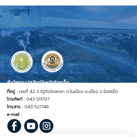
สำนักงานปศุสัตว์จังหวัดร้อยเอ็ด
ที่อยู่ :
เลขที่ 42 ถ.รัฐกิจไคลคลา ต.ในเมือง อ.เมือง จ.ร้อยเอ็ด
โทรศัพท์ :
043-511707
โทรสาร :
043-527146
e-mail :
pvlo_roi@dld.go.th