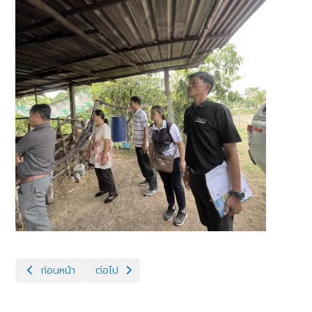
เนื้อหาก่อนหน้า: ปศุสัตว์ร้อยเอ็ด “ร่วมพิธีถวายเครื่องราชสักกา
เนื้อหาถัดไป: ปศุสัตว์ร้อยเอ็ด “อบรมการพัฒนาธุ
ก่อนหน้า
ต่อไป